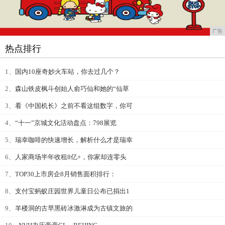
广告
热点排行
1、
国内10座奇妙火车站，你去过几个？
2、
森山铁皮枫斗创始人俞巧仙和她的“仙草
3、
看《中国机长》之前不看这组数字，你可
4、
“十一”京城文化活动盘点：798展览
5、
瑞幸咖啡的快速增长，解析什么才是瑞幸
6、
人家商场半年收租8亿+，你家却连零头
7、
TOP30上市房企8月销售面积排行：
8、
支付宝蚂蚁庄园世界儿童日公布已捐出1
9、
羊楼洞的古早黑砖冰激淋成为古镇文旅的