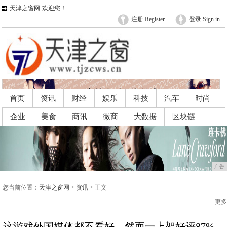
天津之窗网-欢迎您！
注册 Register
登录 Sign in
首页
资讯
财经
娱乐
科技
汽车
时尚
企业
美食
商讯
微商
大数据
区块链
广告
广告
您当前位置：
天津之窗网
>
资讯
> 正文
更多
这游戏外国媒体都不看好，然而一上架好评87%，