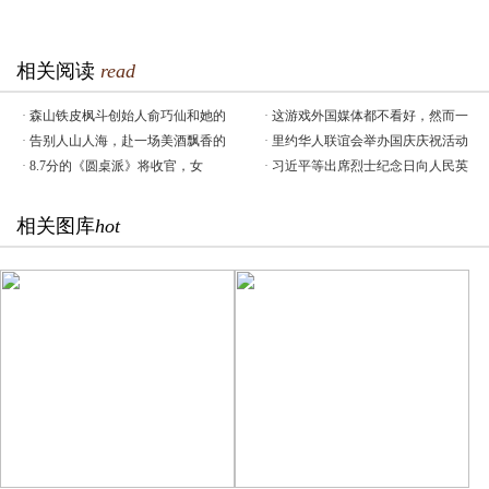
相关阅读
read
·
森山铁皮枫斗创始人俞巧仙和她的
·
这游戏外国媒体都不看好，然而一
·
告别人山人海，赴一场美酒飘香的
·
里约华人联谊会举办国庆庆祝活动
·
8.7分的《圆桌派》将收官，女
·
习近平等出席烈士纪念日向人民英
相关图库
hot