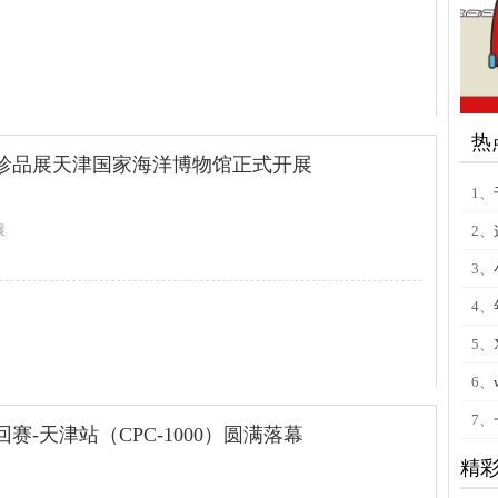
热
物珍品展天津国家海洋博物馆正式开展
1、
展
2、
查看全文
3、
4、
5、
6、
7、
回赛-天津站（CPC-1000）圆满落幕
精