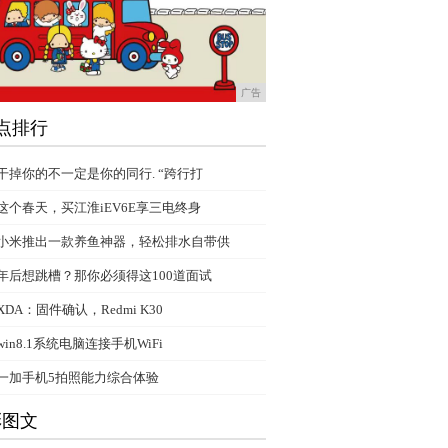
广告
点排行
干掉你的不一定是你的同行. “跨行打
这个春天，买江淮iEV6E享三电终身
小米推出一款养鱼神器，轻松排水自带供
年后想跳槽？那你必须得这100道面试
XDA：固件确认，Redmi K30
win8.1系统电脑连接手机WiFi
一加手机5拍照能力综合体验
彩图文