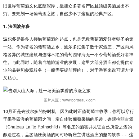
旧世界葡萄酒文化底蕴深厚，坐拥众多著名产区且顶级美酒层出不
穷。要规划一场葡萄酒之旅，自然少不了这里的经典产区。
1. 法国波尔多
波尔多
是很多人接触葡萄酒的起点，也是无数葡萄酒爱好者朝圣的第
一站。作为著名的葡萄酒之乡，波尔多汇集了数千家酒庄，产区内风
格各异的城堡建筑与连绵不绝的葡萄园绿海无一不令葡萄酒爱好者神
往。与此同时，随着当地旅游业的发展，这里大部分酒庄都会提供专
业的品鉴和参观服务（一般需要提前预约），对于游客来说可谓方便
又贴心。
图片来源：www.bordeaux.com
10月正是去波尔多的好时机，因为此时正值葡萄丰收季，你可以穿行
于果香四溢的葡萄园之间，亲自体验葡萄采摘的乐趣，参观拉菲古堡
（Chateau Lafite Rothschild）等名庄的酒窖并见证自己所爱之酒的
酿造过程，品鉴酒庄美酒的同时聆听庄主讲述酒庄的趣闻轶事……这