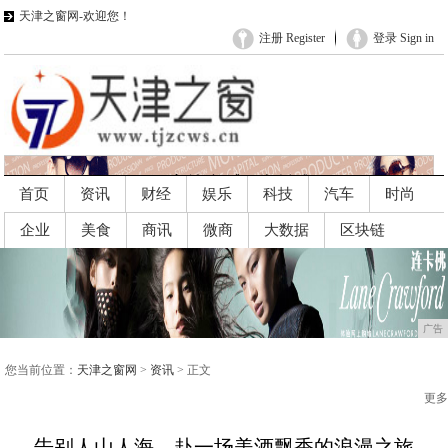
天津之窗网-欢迎您！
注册 Register
登录 Sign in
首页
资讯
财经
娱乐
科技
汽车
时尚
企业
美食
商讯
微商
大数据
区块链
广告
广告
您当前位置：
天津之窗网
>
资讯
> 正文
更多
告别人山人海，赴一场美酒飘香的浪漫之旅