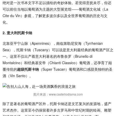
绝对是一次书本文字不足以描绘的奇妙体验。若觉得意犹未尽，你还
可以前往当地以葡萄酒为主题的大型展览馆——葡萄酒文化城（La
Cite du Vin）参观，了解更多波尔多以及全世界葡萄酒的历史与文
化。
2. 意大利托斯卡纳
北靠亚平宁山脉（Apennines），南临第勒尼安海（Tyrrhenian
Sea），托斯卡纳（Tuscany）可以说是意大利最经典的葡萄酒产区之
一。这里不仅出产着意大利著名的布鲁奈罗（Brunello di
Montalcino）和经典基安帝（Chianti Classico）葡萄酒，还孕育了颠
覆传统的
超级托斯卡纳
（Super Tuscan）葡萄酒和口感甜美独特的圣
酒（Vin Santo）。
图片来源：www.castellodiama.com
除了是著名的葡萄酒产区外，托斯卡纳还是文艺复兴的发源地，盛产
艺术杰作。这里至今仍保留着许多古罗马和中世纪时期的绘画、雕塑