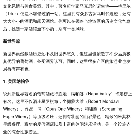
文化风情与美食美酒。其中，著名哲学家马克思的诞生地——特里尔
（Trier）便是不容错过的一站。这里拥有众多古罗马时代遗迹，还有
大大小小的酒吧和露天酒馆。你可以在领略当地浓厚的历史文化气息
后，挑选一家酒馆坐下小酌，别有一番风味。
新世界篇
新世界虽然酿酒历史远不及旧世界悠久，但这里也酿造了不少品质极
其优异的葡萄酒，备受酒界认可。同时，这里很多产区的旅游业也发
展得有声有色。
1. 美国纳帕谷
说到新世界著名的葡萄酒旅行胜地，
纳帕谷
（Napa Valley）肯定榜上
有名。这里不仅酒庄星罗棋布，坐拥蒙大维（Robert Mondavi
Winery）、作品一号（Opus One Winery）和啸鹰（Screaming
Eagle Winery）等顶级名庄，还拥有壮丽的山谷景色、精致的米其林
星级餐厅、豪华的度假酒店以及丰富的休闲娱乐活动，是一个设施齐
全的综合性旅游区。