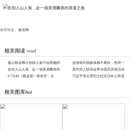
推荐阅读：
旗龙网
相关阅读
read
·
森山铁皮枫斗创始人俞巧仙和她的
·
这游戏外国媒体都不看好，然而一
·
告别人山人海，赴一场美酒飘香的
·
里约华人联谊会举办国庆庆祝活动
·
8.7分的《圆桌派》将收官，女
·
习近平等出席烈士纪念日向人民英
相关图库
hot