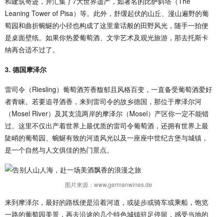
和建筑奇迹，并汇集了7大世界遗产，如著名的比萨斜塔（The
Leaning Tower of Pisa）等。此外，舒缓起伏的山丘、漫山遍野的葡
萄园和曲折蜿蜒的小径也构成了这里童话般的田野风光，随手一拍便
是桌面壁纸。如果你热爱葡萄酒、文学艺术及观光旅游，那去托斯卡
纳再合适不过了。
3. 德国摩泽尔
雷司令（Riesling）葡萄酒芳香馥郁且风格百变，一直备受葡萄酒爱好
者青睐。若要追寻酒香，来到雷司令的故乡德国，那位于摩泽尔河
（Mosel River）及其支流两岸的摩泽尔（Mosel）产区你一定不能错
过。这里不仅出产着世界上最优质的雷司令葡萄酒，还拥有世界上最
陡峭的葡萄园、蜿蜒有致的河道风光以及一座座中世纪古堡与城镇，
是一个自然与人文俱佳的热门景点。
图片来源：www.germanwines.de
来到摩泽尔，最好的路线便是沿着河道，或徒步或骑车或乘船，饱览
一路的葡萄园美景，再去沿途的几个特色城镇驻足停留，感受当地的