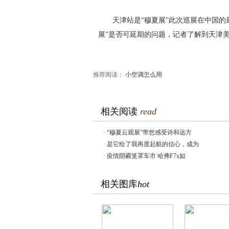
天津站是“穆夏展”此次巡展在中国
展”是否可延期的问题，记者了解到天津
推荐阅读：
小空调怎么用
相关阅读
read
·
“穆夏云观展”带您感受诗和远方
·
是它给了我再度起航的信心，成为
·
疫情阴霾笼罩车市 哈弗F7x如
相关图库
hot