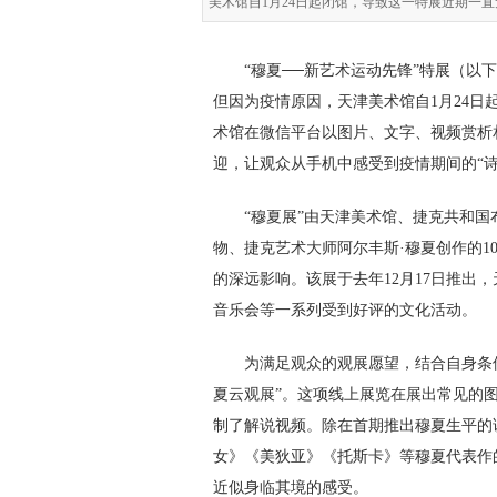
美术馆自1月24日起闭馆，导致这一特展近期一直
“穆夏──新艺术运动先锋”特展（以
但因为疫情原因，天津美术馆自1月24
术馆在微信平台以图片、文字、视频赏析
迎，让观众从手机中感受到疫情期间的“诗
“穆夏展”由天津美术馆、捷克共和国
物、捷克艺术大师阿尔丰斯·穆夏创作的1
的深远影响。该展于去年12月17日推出
音乐会等一系列受到好评的文化活动。
为满足观众的观展愿望，结合自身条件
夏云观展”。这项线上展览在展出常见的
制了解说视频。除在首期推出穆夏生平的
女》《美狄亚》《托斯卡》等穆夏代表作
近似身临其境的感受。