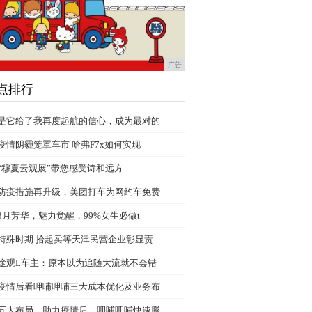
广告
点排行
是它给了我再度起航的信心，成为最对的
疫情阴霾笼罩车市 哈弗F7x如何实现
“穆夏云观展”带您感受诗和远方
防疫措施再升级，美团打车为网约车免费
3月芳华，魅力觉醒，99%女生必做t
特殊时期 拾起卖等天津民营企业彰显责
途观L车主：原本以为追随大流就不会错
疫情后看呷哺呷哺三大成本优化及业务布
五大布局，助力疫情后，呷哺呷哺快速腾