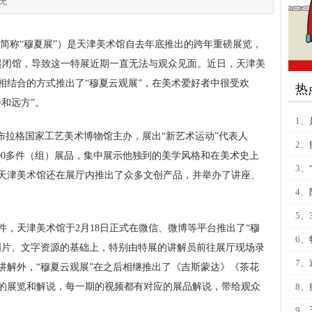
无
下简称“穆夏展”）是天津美术馆自去年底推出的跨年重磅展览，
日起闭馆，导致这一特展近期一直无法与观众见面。近日，天津美
相结合的方式推出了“穆夏云观展”，在美术爱好者中很受欢
热
和远方”。
1、
布拉格国家工艺美术博物馆主办，展出“新艺术运动”代表人
2、
00多件（组）展品，集中展示他独到的美学风格和在美术史上
3、
，天津美术馆还在展厅内推出了众多文创产品，并举办了讲座、
4、
5、
，天津美术馆于2月18日正式在微信、微博等平台推出了“穆
6、
图片、文字资源的基础上，特别由特展的讲解员前往展厅现场录
7、
讲解外，“穆夏云观展”在之后相继推出了《吉斯蒙达》《茶花
的展览和解说，每一期的视频都有对应的展品解说，带给观众
8、
9、