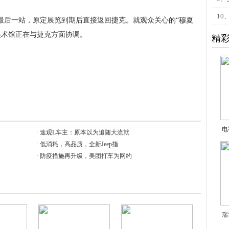
10
的最后一站，原定展览到期后直接返回捷克。就观众关心的“穆夏
美术馆正在与捷克方面协调。
精
电
·
途观L车主：原本以为追随大流就
·
低消耗，高品质，全新Jeep指
·
防疫措施再升级，美团打车为网约
瑞