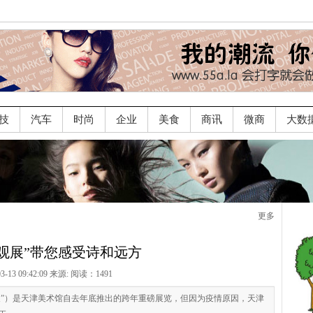
技
汽车
时尚
企业
美食
商讯
微商
大数
更多
观展”带您感受诗和远方
03-13 09:42:09 来源:
阅读：1491
夏展”）是天津美术馆自去年底推出的跨年重磅展览，但因为疫情原因，天津