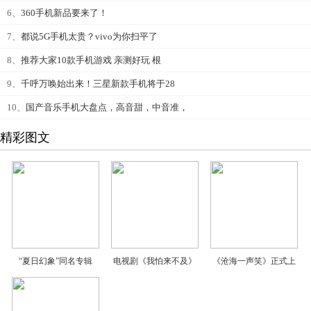
6、
360手机新品要来了！
7、
都说5G手机太贵？vivo为你扫平了
8、
推荐大家10款手机游戏 亲测好玩 根
9、
千呼万唤始出来！三星新款手机将于28
10、
国产音乐手机大盘点，高音甜，中音准，
精彩图文
“夏日幻象”同名专辑
电视剧《我怕来不及》
《沧海一声笑》正式上