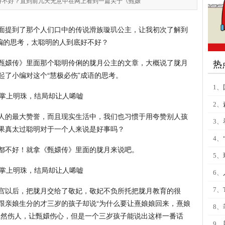
好不好？直到前几天无意中在网上看到一篇关于《甄嬛
面提到了那个人们口中的传说滑族璇玑公主，让我初次了解到
小编的思考，太聪明的人到底好不好？
甄嬛传》里面那个聪明伶俐的胧月公主的文章，大概说了胧月
热
起了小编对这个“慧极必伤”成语的思考。
1、
2、
人的最大赞誉，而且现实生活中，我们也习惯于用夸赞别人孩
3、
果真太过聪明对于一个人来说是好事吗？
4、
都不好！就拿《甄嬛传》里面的胧月来说吧。
5、
6、
宫以后，把胧月交给了敬妃，敬妃不负所托把胧月教育的很
7、
跟亲娘生分的才三岁的孩子却说“为什么要让熹娘娘回来，熹娘
8、
虽然伤人，让甄嬛伤心，但是一个三岁孩子能说出这样一番话
9、