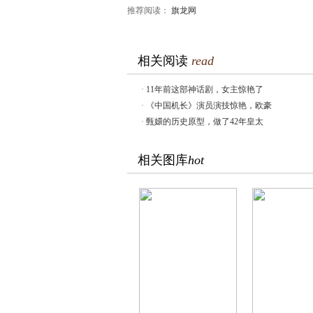
推荐阅读：
旗龙网
相关阅读
read
·
11年前这部神话剧，女主惊艳了
·
《中国机长》演员演技惊艳，欧豪
·
甄嬛的历史原型，做了42年皇太
相关图库
hot