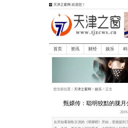
天津之窗网-欢迎您！
首页
资讯
财经
娱乐
科
您当前位置：
天津之窗网
>
娱乐
> 正文
甄嬛传：聪明狡黠的胧月
2019
从开始看胡歌主演的《琅琊榜》开始，里面提到了