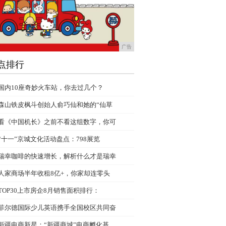
广告
点排行
国内10座奇妙火车站，你去过几个？
森山铁皮枫斗创始人俞巧仙和她的“仙草
看《中国机长》之前不看这组数字，你可
“十一”京城文化活动盘点：798展览
瑞幸咖啡的快速增长，解析什么才是瑞幸
人家商场半年收租8亿+，你家却连零头
TOP30上市房企8月销售面积排行：
菲尔德国际少儿英语携手全国校区共同奋
新疆电商新星：“新疆商城”电商孵化基