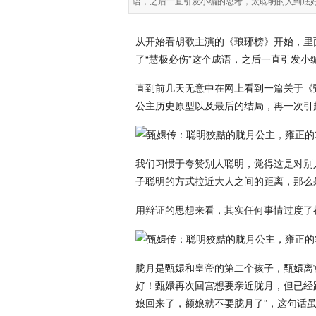
语，之后一直引发小编的思考，太聪明的人到底
从开始看胡歌主演的《琅琊榜》开始，里
了“慧极必伤”这个成语，之后一直引发
直到前几天无意中在网上看到一篇关于《
公主历史原型以及最后的结局，再一次引
我们习惯于夸赞别人聪明，觉得这是对别
子聪明的方式拉近大人之间的距离，那么
用辩证的思想来看，其实任何事情过度了
胧月是甄嬛和皇帝的第二个孩子，甄嬛离
好！甄嬛再次回宫想要亲近胧月，但已经
娘回来了，额娘就不要胧月了”，这句话