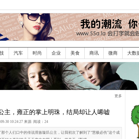
技
汽车
时尚
企业
美食
商讯
微商
大数
更多
公主，雍正的掌上明珠，结局却让人唏嘘
-09-30 10:24:27 来源:
阅读：24
那个人们口中的传说滑族璇玑公主，让我初次了解到了“慧极必伤”这个成