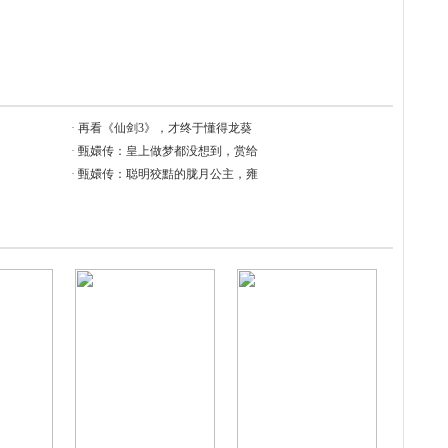
·
再看《仙剑3》，才终于懂得龙葵
·
甄嬛传：皇上做梦都没想到，赏给
·
甄嬛传：聪明狡黠的胧月公主，雍