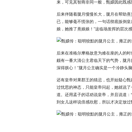
来，可见其智商非同一般，甄嬛因此既感
后来伴随着胧月慢慢长大，胧月在帮助熹
已，能够毫不慌张的，一句话彻底扳倒皇
娘，她推了熹娘娘！”这临场发挥的层次
后来在准格尔摩格故意为难在座的人的时
颇有一番大清公主君临天下的气势，胧月
深得朕心！”胧月公主确实是一个冷静头
还有皇帝对果郡王的猜忌，也开始疑心甄
过忧思的神态，只能皇帝问起，她就说了
道。还用孟子的话劝说皇帝，并且说道：
到女儿这样说倍感欣慰，所以才决定放过