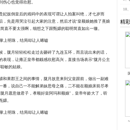
到伤心也觉得欣慰。
10
贵妃扳倒皇后的戏码中的表现可谓让人拍案叫绝，才七岁而
后，先是用哭泣引起大家的注意，然后才说“皇额娘她推了熹娘
精
感简直不要太强啊，细想之下跟甄嬛的聪明简直如出一辙。
候，胧月轻轻松松走过去砸碎了九连玉环，而且说出来的话，
的表现，让雍正皇帝都颇感欣慰高兴，直接当场表示“胧月公主
脑聪敏的姑娘。
嬛和果郡王之间的事情，胧月故意来到父皇跟前，做出一副难
一番，说自己一不能解弟妹思母之痛，二不能在额娘床前尽孝
“胧月愿意做君子，孝顺好皇阿玛和额娘”，皇帝年龄大了，听
甄嬛。