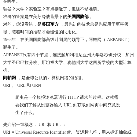
在哪里。
硅谷？大学？实验室？有点接近了，但还不够准确。
准确的答案是在美苏冷战背景下的
美国国防部
。
对的，你没看错，是
美国军方
，最先进的技术总是先应用于军事领
域，随着时间的推移才会慢慢的民用化。
1968年，在美国国防部高级计划局的领导下，阿帕网（ ARPANET ）
诞生了。
ARPANET只有四个节点，连接起加利福尼亚州大学洛杉矶分校、加州
大学圣巴巴拉分校、斯坦福大学、犹他州大学这四所学校的大型计算
机。
阿帕网
，是全球公认的计算机网络的始祖。
URI 、 URL 和 URN
爬虫是一个模拟浏览器进行 HTTP 请求的过程。这就需
要我们了解从浏览器输入 URL 到获取到网页中间究竟发
生了什么。
先介绍一组概念， URI 和 URL ：
URI = Universal Resource Identifier 统一资源标志符，用来标识抽象或