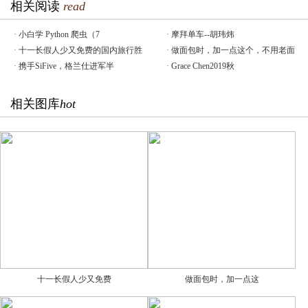
相关阅读
read
·
小白学 Python 爬虫（7
·
摩拜单车--胡玮炜
·
十一长假人少又免费的国内旅行胜
·
做面包时，加一点这个，不用老面
·
携手SiFive，格兰仕进军半
·
Grace Chen2019秋
相关图库
hot
十一长假人少又免费
做面包时，加一点这