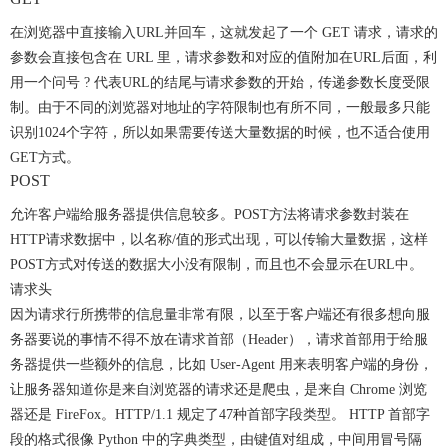
在浏览器中直接输入URL并回车，这就发起了一个 GET 请求，请求的
参数会直接包含在 URL 里，请求参数和对应的值附加在URL后面，利
用一个问号 ? 代表URL的结尾与请求参数的开始，传递参数长度受限
制。由于不同的浏览器对地址的字符限制也有所不同，一般最多只能
识别1024个字符，所以如果需要传送大量数据的时候，也不适合使用
GET方式。
POST
允许客户端给服务器提供信息较多。POST方法将请求参数封装在
HTTP请求数据中，以名称/值的形式出现，可以传输大量数据，这样
POST方式对传送的数据大小没有限制，而且也不会显示在URL中。
请求头
因为请求行所携带的信息量非常有限，以至于客户端还有很多想向服
务器要说的事情不得不放在请求首部（Header），请求首部用于给服
务器提供一些额外的信息，比如 User-Agent 用来表明客户端的身份，
让服务器知道你是来自浏览器的请求还是爬虫，是来自 Chrome 浏览
器还是 FireFox。HTTP/1.1 规定了47种首部字段类型。 HTTP 首部字
段的格式很像 Python 中的字典类型，由键值对组成，中间用冒号隔