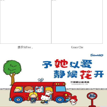
携手SiFive，
Grace Che