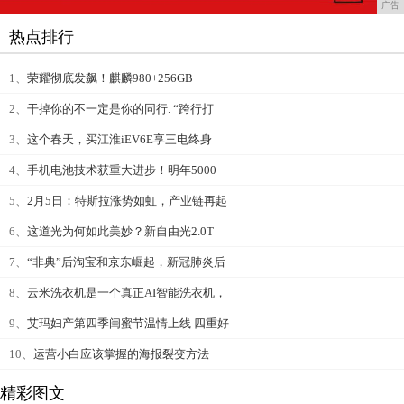
广告
热点排行
1、
荣耀彻底发飙！麒麟980+256GB
2、
干掉你的不一定是你的同行. “跨行打
3、
这个春天，买江淮iEV6E享三电终身
4、
手机电池技术获重大进步！明年5000
5、
2月5日：特斯拉涨势如虹，产业链再起
6、
这道光为何如此美妙？新自由光2.0T
7、
“非典”后淘宝和京东崛起，新冠肺炎后
8、
云米洗衣机是一个真正AI智能洗衣机，
9、
艾玛妇产第四季闺蜜节温情上线 四重好
10、
运营小白应该掌握的海报裂变方法
精彩图文