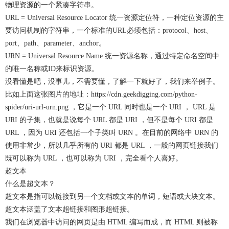
物理资源的一个紧凑字符串。
URL = Universal Resource Locator 统一资源定位符，一种定位资源的主
要访问机制的字符串，一个标准的URL必须包括：protocol、host、
port、path、parameter、anchor。
URN = Universal Resource Name 统一资源名称，通过特定命名空间中
的唯一名称或ID来标识资源。
没看懂是吧，没事儿，不需要懂，了解一下就好了，我们来举例子。
比如上面这张图片的地址：https://cdn.geekdigging.com/python-
spider/uri-url-urn.png ，它是一个 URL 同时也是一个 URI ， URL 是
URI 的子集，也就是说每个 URL 都是 URI ，但不是每个 URI 都是
URL ，因为 URI 还包括一个子类叫 URN 。在目前的网络中 URN 的
使用非常少，所以几乎所有的 URI 都是 URL ，一般的网页链接我们
既可以称为 URL ，也可以称为 URI ，完全看个人喜好。
超文本
什么是超文本？
超文本是指可以链接到另一个文档或文本的单词，短语或大块文本。
超文本涵盖了文本超链接和图形超链接。
我们在浏览器中访问的网页是由 HTML 编写而成，而 HTML 则被称