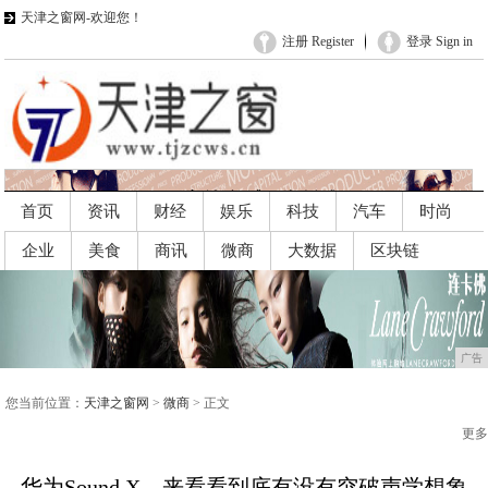
天津之窗网-欢迎您！
注册 Register
登录 Sign in
首页
资讯
财经
娱乐
科技
汽车
时尚
企业
美食
商讯
微商
大数据
区块链
广告
广告
您当前位置：
天津之窗网
>
微商
> 正文
更多
华为Sound X，来看看到底有没有突破声学想象