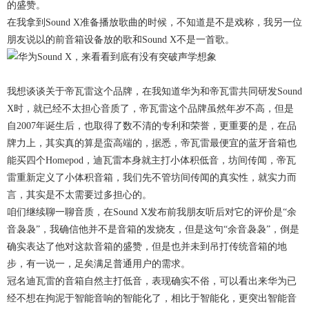
的盛赞。
在我拿到Sound X准备播放歌曲的时候，不知道是不是戏称，我另一位
朋友说以的前音箱设备放的歌和Sound X不是一首歌。
我想谈谈关于帝瓦雷这个品牌，在我知道华为和帝瓦雷共同研发Sound
X时，就已经不太担心音质了，帝瓦雷这个品牌虽然年岁不高，但是
自2007年诞生后，也取得了数不清的专利和荣誉，更重要的是，在品
牌力上，其实真的算是蛮高端的，据悉，帝瓦雷最便宜的蓝牙音箱也
能买四个Homepod，迪瓦雷本身就主打小体积低音，坊间传闻，帝瓦
雷重新定义了小体积音箱，我们先不管坊间传闻的真实性，就实力而
言，其实是不太需要过多担心的。
咱们继续聊一聊音质，在Sound X发布前我朋友听后对它的评价是“余
音袅袅”，我确信他并不是音箱的发烧友，但是这句“余音袅袅”，倒是
确实表达了他对这款音箱的盛赞，但是也并未到吊打传统音箱的地
步，有一说一，足矣满足普通用户的需求。
冠名迪瓦雷的音箱自然主打低音，表现确实不俗，可以看出来华为已
经不想在拘泥于智能音响的智能化了，相比于智能化，更突出智能音