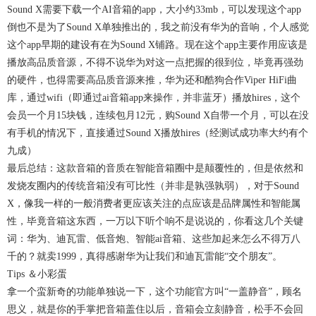
Sound X需要下载一个AI音箱的app，大小约33mb，可以发现这个app
倒也不是为了Sound X单独推出的，我之前没有华为的音响，个人感觉
这个app早期的建设有在为Sound X铺路。现在这个app主要作用应该是
播放高品质音源，不得不说华为对这一点把握的很到位，毕竟再强劲
的硬件，也得需要高品质音源来推，华为还和酷狗合作Viper HiFi曲
库，通过wifi（即通过ai音箱app来操作，并非蓝牙）播放hires，这个
会员一个月15块钱，连续包月12元，购Sound X自带一个月，可以在没
有手机的情况下，直接通过Sound X播放hires（经测试成功率大约有个
九成）
最后总结：这款音箱的音质在智能音箱圈中是颠覆性的，但是依然和
发烧友圈内的传统音箱没有可比性（并非是孰强孰弱），对于Sound
X，像我一样的一般消费者更应该关注的点应该是品牌属性和智能属
性，毕竟音箱这东西，一万以下听个响不是说说的，你看这几个关键
词：华为、迪瓦雷、低音炮、智能ai音箱、这些加起来怎么不得万八
千的？就卖1999，真得感谢华为让我们和迪瓦雷能“交个朋友”。
Tips ＆小彩蛋
拿一个蛮新奇的功能单独说一下，这个功能官方叫“一盖静音”，顾名
思义，就是你的手掌把音箱盖住以后，音箱会立刻静音，松手不会回