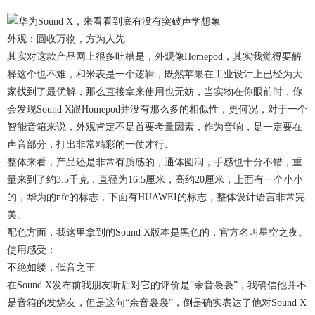
外观：圆收万物，方为人先
其实对这款产品网上很多吐槽是，外观像Homepod，其实我觉得要解
释这个也不难，和米表是一个逻辑，既然苹果在工业设计上已经为大
家找到了最优解，那么直接拿来使用也无妨，当实物在你眼前时，你
会发现Sound X跟Homepod并没有那么多的相似性，更何况，对于一个
智能音箱来说，外观肯定不是首要考量因素，作为音响，是一定要在
声音部分，打出非常精彩的一仗才行。
整体来看，产品还是非常有质感的，通体圆润，手感也十分不错，重
量来到了约3.5千克，直径为16.5厘米，高约20厘米，上面有一个小小
的，华为的nfc的标志，下面有HUAWEI的标志，整体设计语言非常完
美。
配色方面，我这里拿到的Sound X版本是黑色的，官方名叫星空之夜。
使用感受：
不绝如缕，低音之王
在Sound X发布前我朋友听后对它的评价是“余音袅袅”，我确信他并不
是音箱的发烧友，但是这句“余音袅袅”，倒是确实表达了他对Sound X