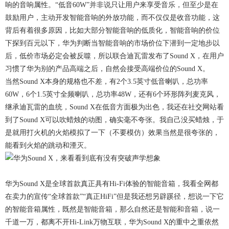
响的音响属性。“低音60W”并非说只让用户来享受音乐，但至少是在
鼓励用户，主动开发智能音响的外放功能，而不仅仅是收音功能，这
背后有着很多原因，比如大部分智能音响的低质化，智能音响的价位
下探到百元以下，华为判断当智能音响的市场价位下潜到一定地步以
后，低价市场必定会被反噬，所以联合迪瓦雷发布了Sound X，在用户
习惯了华为别的产品高端之后，自然会接受高端价位的Sound X。
当然Sound X本身的规格也不差，有2个3.5英寸低音喇叭，总功率
60W，6个1.5英寸全频喇叭，总功率48W，还有6个环形阵列麦克风，
继承迪瓦雷的血统，Sound X在低音方面极为出色，我还在社交网站看
到了Sound X可以吹蜡烛的动图，确实毫不夸张。我自己没买蜡烛，于
是就用打火机的火焰模拟了一下（不要模仿）效果当然是很夸张的，
能看到火焰的跳动和湮灭。
华为Sound X是全球首款真正具有Hi-Fi体验的智能音箱，我看全网都
在卖力的宣传“全球首款”“真正HiFi”但是我还想另辟蹊径，想说一下它
的智能音箱属性，既然是智能音箱，那么自然还是智能和音箱，说一
千道一万，都离不开Hi-Link万物互联，华为Sound X的重中之重依然