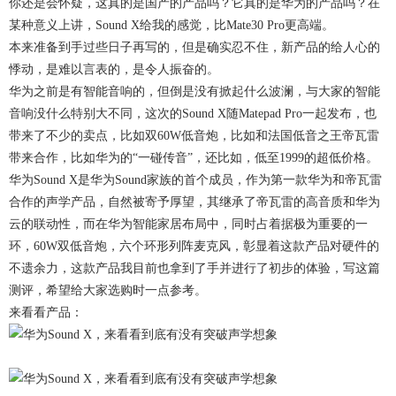
你还是会怀疑，这真的是国产的产品吗？它真的是华为的产品吗？在
某种意义上讲，Sound X给我的感觉，比Mate30 Pro更高端。
本来准备到手过些日子再写的，但是确实忍不住，新产品的给人心的
悸动，是难以言表的，是令人振奋的。
华为之前是有智能音响的，但倒是没有掀起什么波澜，与大家的智能
音响没什么特别大不同，这次的Sound X随Matepad Pro一起发布，也
带来了不少的卖点，比如双60W低音炮，比如和法国低音之王帝瓦雷
带来合作，比如华为的“一碰传音”，还比如，低至1999的超低价格。
华为Sound X是华为Sound家族的首个成员，作为第一款华为和帝瓦雷
合作的声学产品，自然被寄予厚望，其继承了帝瓦雷的高音质和华为
云的联动性，而在华为智能家居布局中，同时占着据极为重要的一
环，60W双低音炮，六个环形列阵麦克风，彰显着这款产品对硬件的
不遗余力，这款产品我目前也拿到了手并进行了初步的体验，写这篇
测评，希望给大家选购时一点参考。
来看看产品：