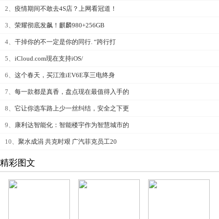
2、
疫情期间不敢去4S店？上网看冠道！
3、
荣耀彻底发飙！麒麟980+256GB
4、
干掉你的不一定是你的同行. “跨行打
5、
iCloud.com现在支持iOS/
6、
这个春天，买江淮iEV6E享三电终身
7、
每一款都是真香，盘点现在最值得入手的
8、
它让你选车路上少一丝纠结，安全之下更
9、
康利达智能化：智能楼宇作为智慧城市的
10、
聚水成涓 共克时艰 广汽菲克员工20
精彩图文