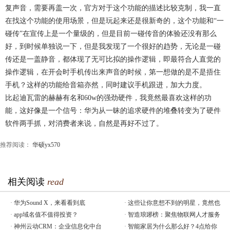
复声音，需要再盖一次，官方对于这个功能的描述比较克制，我一直
在找这个功能的使用场景，但是玩起来还是很新奇的，这个功能和“一
碰传”在宣传上是一个量级的，但是目前一碰传音的体验还没有那么
好，到时候单独说一下，但是我发现了一个很好的趋势，无论是一碰
传还是一盖静音，都体现了无可比拟的操作逻辑，即最符合人直觉的
操作逻辑，在开会时手机传出来声音的时候，第一想做的是不是捂住
手机？这样的功能给音箱亦然，同时建议手机跟进，加大力度。
比起迪瓦雷的赫赫有名和60w的强劲硬件，我竟然最喜欢这样的功
能，这好像是一个信号：华为从一昧的追求硬件的堆叠转变为了硬件
软件两手抓，对消费者来说，自然是再好不过了。
推荐阅读：
华硕yx570
相关阅读
read
·
华为Sound X，来看看到底
·
这些让你意想不到的明星，竟然也
·
app域名值不值得投资？
·
智造琅琊榜：聚焦物联网人才服务
·
神州云动CRM：企业信息化中台
·
智能家居为什么那么好？4点给你