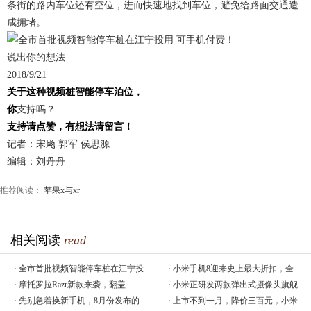
条街的路内车位还有空位，进而快速地找到车位，避免给路面交通造
成拥堵。
说出你的想法
2018/9/21
关于这种视频桩智能停车泊位，
你
支持吗？
支持请点赞，有想法请留言！
记者：宋飏 郭军 侯思源
编辑：刘丹丹
推荐阅读：
苹果x与xr
相关阅读
read
·
全市首批视频智能停车桩在江宁投
·
小米手机8迎来史上最大折扣，全
·
摩托罗拉Razr新款来袭，翻盖
·
小米正研发两款弹出式摄像头旗舰
·
先别急着换新手机，8月份发布的
·
上市不到一月，降价三百元，小米