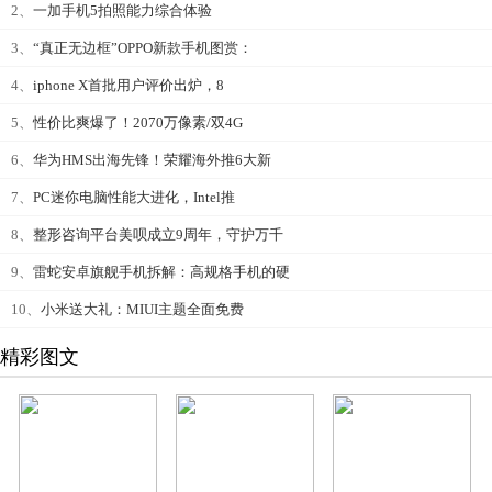
2、
一加手机5拍照能力综合体验
3、
“真正无边框”OPPO新款手机图赏：
4、
iphone X首批用户评价出炉，8
5、
性价比爽爆了！2070万像素/双4G
6、
华为HMS出海先锋！荣耀海外推6大新
7、
PC迷你电脑性能大进化，Intel推
8、
整形咨询平台美呗成立9周年，守护万千
9、
雷蛇安卓旗舰手机拆解：高规格手机的硬
10、
小米送大礼：MIUI主题全面免费
精彩图文