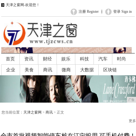
天津之窗网-欢迎您！
注册 Register
登录 Sign in
首页
资讯
财经
娱乐
科技
汽车
时尚
企业
美食
商讯
微商
大数据
区块链
广告
广告
您当前位置：
天津之窗网
>
商讯
> 正文
更多
全市首批视频智能停车桩在江宁投用 可手机付费！