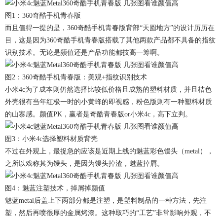
图1：360奇酷手机青春版
而且值得一提的是，360奇酷手机青春版背部“天圆地方”的设计历历在
目，这是因为360奇酷手机青春版搭载了其他两款产品都不具备的指纹
识别技术。无论是颜值还是产品功能都技高一筹啊。
图2：360奇酷手机青春版：美观+指纹识别技术
小米4c为了成本则仍然选择比较低价格且成熟的塑料材质，并且桔色
外壳很有当年红极一时的小黄蜂的即视感，粉色版则有一种塑料材质
的山寨感。颜值PK，赢者是奇酷青春版or小米4c，高下立判。
图3：小米4c选择塑料材质背壳
不过在外观上，最捉急的应该是近期上线的魅蓝彩色馒头（metal），
之所以戏称其为馒头，是因为馒头掉渣，魅蓝掉屑。
图4：魅蓝注塑技术，掉屑掉颜值
魅蓝metal后盖上下两部分都是注塑，是塑料制品的一种方法，先注
塑，然后再喷很厚的金属烤漆。这种取巧的“工艺”非常影响外观，不