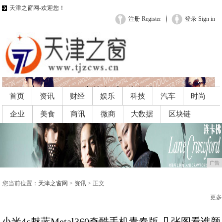
天津之窗网-欢迎您！
注册 Register
登录 Sign in
首页
资讯
财经
娱乐
科技
汽车
时尚
企业
美食
商讯
微商
大数据
区块链
广告
广告
您当前位置：
天津之窗网
>
资讯
> 正文
更多
小米4c魅蓝Metal360奇酷手机青春版 几张图看谁颜