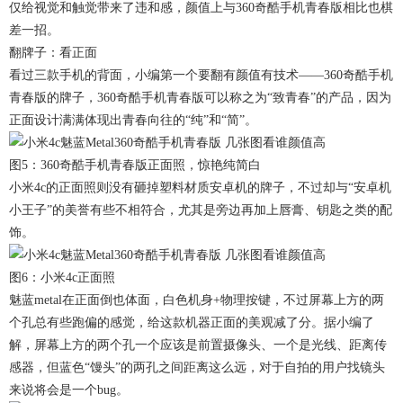
仅给视觉和触觉带来了违和感，颜值上与360奇酷手机青春版相比也棋
差一招。
翻牌子：看正面
看过三款手机的背面，小编第一个要翻有颜值有技术——360奇酷手机
青春版的牌子，360奇酷手机青春版可以称之为“致青春”的产品，因为
正面设计满满体现出青春向往的“纯”和“简”。
图5：360奇酷手机青春版正面照，惊艳纯简白
小米4c的正面照则没有砸掉塑料材质安卓机的牌子，不过却与“安卓机
小王子”的美誉有些不相符合，尤其是旁边再加上唇膏、钥匙之类的配
饰。
图6：小米4c正面照
魅蓝metal在正面倒也体面，白色机身+物理按键，不过屏幕上方的两
个孔总有些跑偏的感觉，给这款机器正面的美观减了分。据小编了
解，屏幕上方的两个孔一个应该是前置摄像头、一个是光线、距离传
感器，但蓝色“馒头”的两孔之间距离这么远，对于自拍的用户找镜头
来说将会是一个bug。