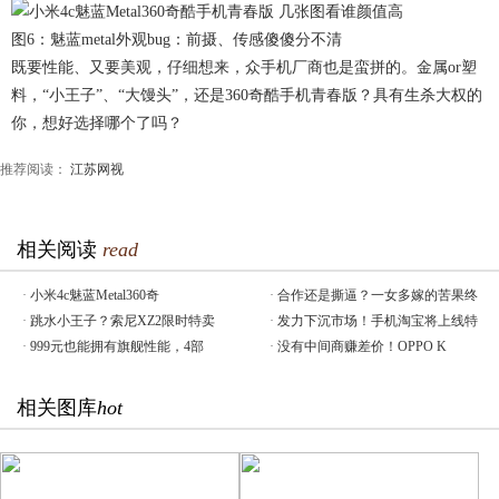
图6：魅蓝metal外观bug：前摄、传感傻傻分不清
既要性能、又要美观，仔细想来，众手机厂商也是蛮拼的。金属or塑
料，“小王子”、“大馒头”，还是360奇酷手机青春版？具有生杀大权的
你，想好选择哪个了吗？
推荐阅读：
江苏网视
相关阅读
read
·
小米4c魅蓝Metal360奇
·
合作还是撕逼？一女多嫁的苦果终
·
跳水小王子？索尼XZ2限时特卖
·
发力下沉市场！手机淘宝将上线特
·
999元也能拥有旗舰性能，4部
·
没有中间商赚差价！OPPO K
相关图库
hot