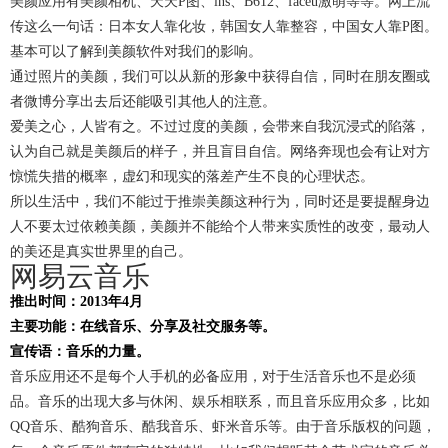
美颜应用有美颜相机、天天P图、ins、B612、faceu激萌等等。网上流
传这么一句话：日本女人靠化妆，韩国女人靠整容，中国女人靠P图。
基本可以了解到美颜软件对我们的影响。
通过照片的美颜，我们可以从新的形象中获得自信，同时在朋友圈或
者微博分享出去后还能吸引其他人的注意。
爱美之心，人皆有之。不过过度的美颜，会带来自我沉浸式的陷落，
认为自己就是美颜后的样子，并且盲目自信。网络奔现也会有让对方
惊慌失措的概率，虚幻和现实的落差产生不良的心理状态。
所以生活中，我们不能过于推崇美颜这种行为，同时还是要提醒身边
人不要太过依赖美颜，美颜并不能给个人带来实质性的改变，最动人
的美还是真实世界里的自己。
网易云音乐
推出时间：2013年4月
主要功能：在线音乐、分享及社交服务等。
宣传语：音乐的力量。
音乐应用还不是每个人手机的必备应用，对于生活音乐也不是必须
品。音乐的出现大多与休闲、娱乐相联系，而且音乐应用众多，比如
QQ音乐、酷狗音乐、酷我音乐、虾米音乐等。由于音乐版权的问题，