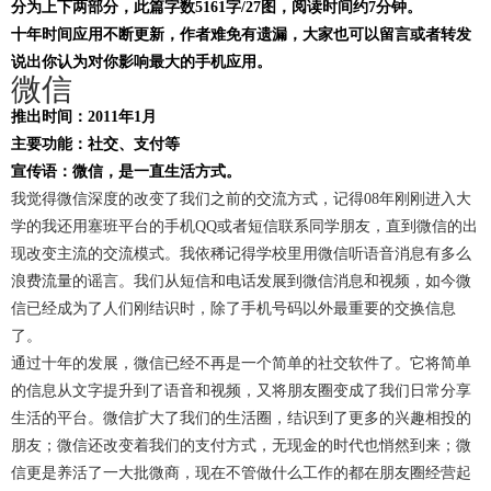
分为上下两部分，此篇字数5161字/27图，阅读时间约7分钟。
十年时间应用不断更新，作者难免有遗漏，大家也可以留言或者转发
说出你认为对你影响最大的手机应用。
微信
推出时间：2011年1月
主要功能：社交、支付等
宣传语：微信，是一直生活方式。
我觉得微信深度的改变了我们之前的交流方式，记得08年刚刚进入大
学的我还用塞班平台的手机QQ或者短信联系同学朋友，直到微信的出
现改变主流的交流模式。我依稀记得学校里用微信听语音消息有多么
浪费流量的谣言。我们从短信和电话发展到微信消息和视频，如今微
信已经成为了人们刚结识时，除了手机号码以外最重要的交换信息
了。
通过十年的发展，微信已经不再是一个简单的社交软件了。它将简单
的信息从文字提升到了语音和视频，又将朋友圈变成了我们日常分享
生活的平台。微信扩大了我们的生活圈，结识到了更多的兴趣相投的
朋友；微信还改变着我们的支付方式，无现金的时代也悄然到来；微
信更是养活了一大批微商，现在不管做什么工作的都在朋友圈经营起