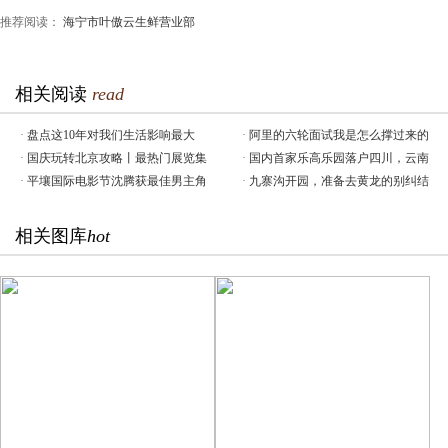
推荐阅读：
海宁市叶傲云生鲜营业部
相关阅读
read
·
盘点这10年对我们生活影响最大
·
阿里的六轮面试我是怎么撑过来的
·
国庆玩转北京攻略丨最热门展览集
·
国内首家乐高乐园落户四川，云南
·
平壤国际电影节沈腾获最佳男主角
·
九寨沟开园，准备去黄龙的别纠结
相关图库
hot