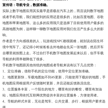
宣传语：导航专业，数据准确。
实际上数字地图应用其实最早是搭载在汽车上的，而且说到数字地图
或者手机导航，我们能想到的应用还是很多的，比如百度地图、谷歌
地图和苹果地图等。这么多的应用我只是选择了目前使用用户最多的
高德地图为例，这样聊一聊数字地图应用对我们生活产生多么大的影
响。
作者是个方向感很差的人，玩游戏找NPC都很困难，就别说在陌生环
境中驾车了。还记得小时候爸爸去外地都会先买一张地图，然后开车
去哪里就按图上走。不过自打手机数字地图发展起来以后，似乎车载
导航的利用率都降低了很多。
手机数字地图跟其他传统的地图或者导航来说有以下几点优势：
1、定位准确，借助手机的定位功能，使用中定位更加准确。
2、地图更新快，车载地图如不到4S更新，只能使用下载好的地图，手
机地图应用根据用户反馈随时更新，并且还能反馈路况信息。
3、位置服务丰富，一个陌生的地方，哪里有好的餐馆，哪里有加油
站，地图应用依托互联网优势提供丰富的位置服务，方便使用者。
4、导航的样式丰富，无论是驾车、公共交通、步行，根据用户要求选
择。