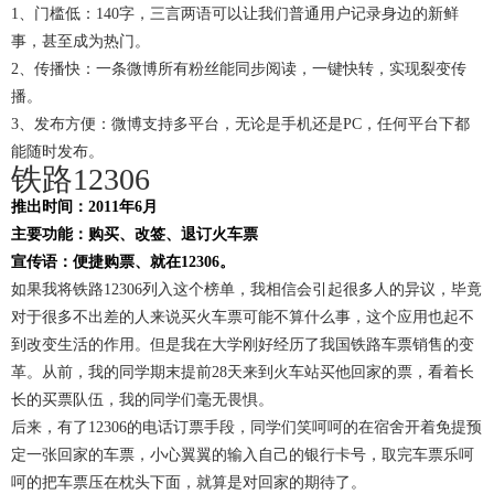
1、门槛低：140字，三言两语可以让我们普通用户记录身边的新鲜
事，甚至成为热门。
2、传播快：一条微博所有粉丝能同步阅读，一键快转，实现裂变传
播。
3、发布方便：微博支持多平台，无论是手机还是PC，任何平台下都
能随时发布。
铁路12306
推出时间：2011年6月
主要功能：购买、改签、退订火车票
宣传语：便捷购票、就在12306。
如果我将铁路12306列入这个榜单，我相信会引起很多人的异议，毕竟
对于很多不出差的人来说买火车票可能不算什么事，这个应用也起不
到改变生活的作用。但是我在大学刚好经历了我国铁路车票销售的变
革。从前，我的同学期末提前28天来到火车站买他回家的票，看着长
长的买票队伍，我的同学们毫无畏惧。
后来，有了12306的电话订票手段，同学们笑呵呵的在宿舍开着免提预
定一张回家的车票，小心翼翼的输入自己的银行卡号，取完车票乐呵
呵的把车票压在枕头下面，就算是对回家的期待了。