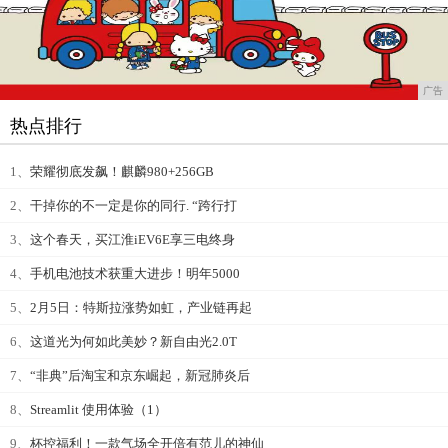
广告
热点排行
1、
荣耀彻底发飙！麒麟980+256GB
2、
干掉你的不一定是你的同行. “跨行打
3、
这个春天，买江淮iEV6E享三电终身
4、
手机电池技术获重大进步！明年5000
5、
2月5日：特斯拉涨势如虹，产业链再起
6、
这道光为何如此美妙？新自由光2.0T
7、
“非典”后淘宝和京东崛起，新冠肺炎后
8、
Streamlit 使用体验（1）
9、
杯控福利！一款气场全开倍有范儿的神仙