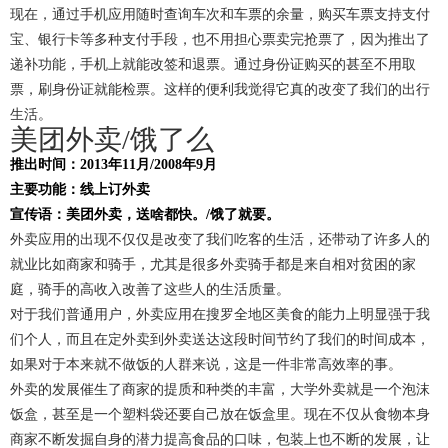
现在，通过手机应用随时查询车次和车票的余量，购买车票支持支付
宝、银行卡等多种支付手段，也不用担心票卖完抢票了，因为推出了
递补功能，手机上就能改签和退票。通过身份证购买的甚至不用取
票，刷身份证就能检票。这样的便利我觉得它真的改变了我们的出行
生活。
美团外卖/饿了么
推出时间：2013年11月/2008年9月
主要功能：线上订外卖
宣传语：美团外卖，送啥都快。/饿了就要。
外卖应用的出现不仅仅是改变了我们吃客的生活，还带动了许多人的
就业比如商家和骑手，尤其是很多外卖骑手都是来自相对贫困的家
庭，骑手的高收入改善了这些人的生活质量。
对于我们普通用户，外卖应用在搜罗全地区美食的能力上明显强于我
们个人，而且在定外卖到外卖送达这段时间节约了我们的时间成本，
如果对于本来就不做饭的人群来说，这是一件非常高效率的事。
外卖的发展催生了商家的提质和种类的丰富，大学外卖就是一个泡沫
饭盒，甚至是一个塑料袋还要自己放在饭盒里。现在不仅从食物本身
商家不断发掘自身的潜力提高食品的口味，包装上也不断的发展，让