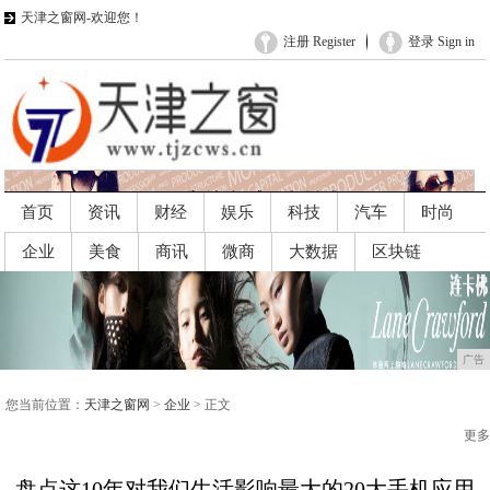
天津之窗网-欢迎您！
注册 Register
登录 Sign in
首页
资讯
财经
娱乐
科技
汽车
时尚
企业
美食
商讯
微商
大数据
区块链
广告
广告
您当前位置：
天津之窗网
>
企业
> 正文
更多
盘点这10年对我们生活影响最大的20大手机应用