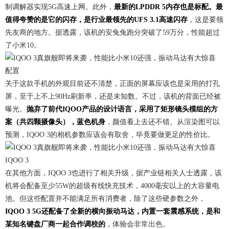
制调解器实现5G高速上网。此外，
最新的LPDDR 5内存也是标配。最
值得夸赞的是它的闪存，是行业最领先的UFS 3.1高速闪存
，这是要领
先友商的地方。据透露，该机的安兔兔跑分突破了59万分，性能超过
了小米10。
配置
关于这款手机的外观目前还不清楚，正面的屏幕应该也是采用的打孔
屏，至于上不上90Hz刷新率，还是未知数。不过，该机的背面已经被
曝光。
抛弃了前代IQOO产品的设计语言，采用了矩形镜头模组的方
案（共四颗摄像头），蓝色机身
，颜值看上去还不错。从渲染图可以
预测，IQOO 3的相机参数应该会有取舍，毕竟要做更足的性价比。
IQOO 3
在其他方面，IQOO 3也进行了相关升级，据产业链相关人士透露，该
机将会配备至少55W的超级有线快充技术，4000毫安以上的大容量电
池。但这些配置并不能满足所有消费者，除了这些硬参数之外，
IQOO 3 5G还配备了全新的横向振动马达，内置一套震感系统，是和
某知名键盘厂商一起合作调校的
，体验会非常出色。