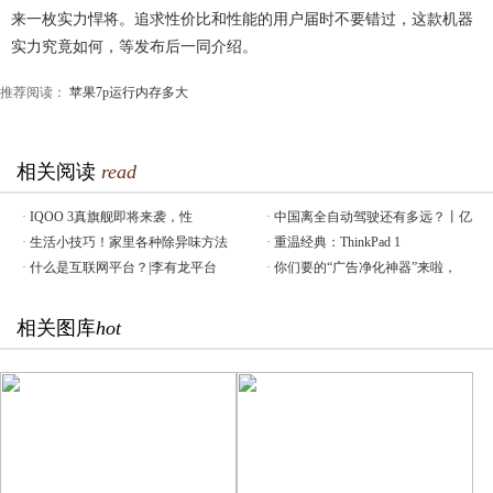
来一枚实力悍将。追求性价比和性能的用户届时不要错过，这款机器
实力究竟如何，等发布后一同介绍。
推荐阅读：
苹果7p运行内存多大
相关阅读
read
·
IQOO 3真旗舰即将来袭，性
·
中国离全自动驾驶还有多远？丨亿
·
生活小技巧！家里各种除异味方法
·
重温经典：ThinkPad 1
·
什么是互联网平台？|李有龙平台
·
你们要的“广告净化神器”来啦，
相关图库
hot