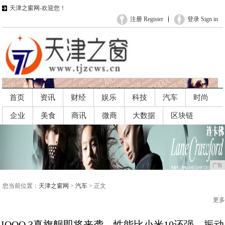
天津之窗网-欢迎您！
注册 Register
登录 Sign in
首页
资讯
财经
娱乐
科技
汽车
时尚
企业
美食
商讯
微商
大数据
区块链
广告
广告
您当前位置：
天津之窗网
>
汽车
> 正文
更多
IQOO 3真旗舰即将来袭，性能比小米10还强，振动