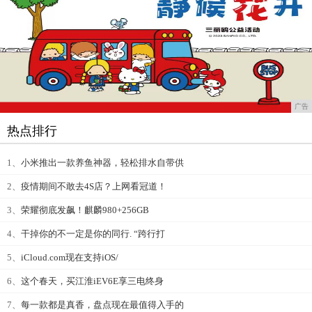
广告
热点排行
1、
小米推出一款养鱼神器，轻松排水自带供
2、
疫情期间不敢去4S店？上网看冠道！
3、
荣耀彻底发飙！麒麟980+256GB
4、
干掉你的不一定是你的同行. “跨行打
5、
iCloud.com现在支持iOS/
6、
这个春天，买江淮iEV6E享三电终身
7、
每一款都是真香，盘点现在最值得入手的